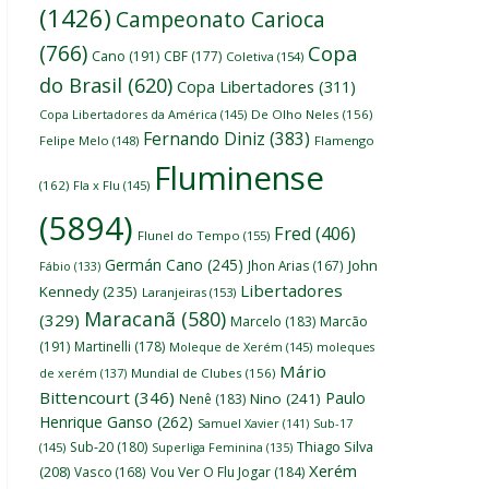
(1426)
Campeonato Carioca
(766)
Copa
Cano
(191)
CBF
(177)
Coletiva
(154)
do Brasil
(620)
Copa Libertadores
(311)
Copa Libertadores da América
(145)
De Olho Neles
(156)
Fernando Diniz
(383)
Felipe Melo
(148)
Flamengo
Fluminense
(162)
Fla x Flu
(145)
(5894)
Fred
(406)
Flunel do Tempo
(155)
Germán Cano
(245)
John
Jhon Arias
(167)
Fábio
(133)
Libertadores
Kennedy
(235)
Laranjeiras
(153)
Maracanã
(580)
(329)
Marcelo
(183)
Marcão
(191)
Martinelli
(178)
Moleque de Xerém
(145)
moleques
Mário
de xerém
(137)
Mundial de Clubes
(156)
Bittencourt
(346)
Paulo
Nino
(241)
Nenê
(183)
Henrique Ganso
(262)
Samuel Xavier
(141)
Sub-17
Thiago Silva
Sub-20
(180)
(145)
Superliga Feminina
(135)
Xerém
(208)
Vasco
(168)
Vou Ver O Flu Jogar
(184)