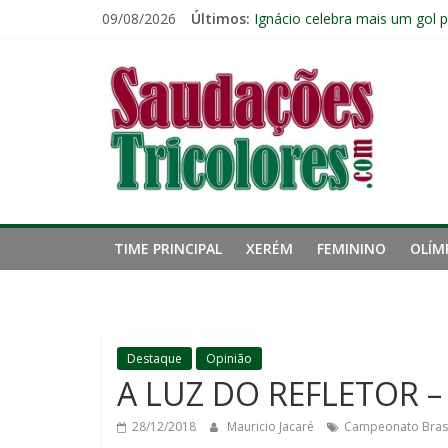
Pular
09/08/2026
Últimos:
Ignácio celebra mais um gol 
para
Ganso atinge limite de jogos 
o
Saudações
Zagueiro artilheiro: Ignácio 
conteúdo
Zubeldía vê boa atuação do F
Com os reservas, Fluminense
Tricolores
TIME PRINCIPAL
XERÉM
FEMININO
OLÍM
Destaque
Opinião
A LUZ DO REFLETOR –
28/12/2018
Mauricio Jacaré
Campeonato Brasi