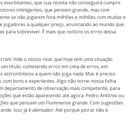
s exorbitantes, que sua receita não conseguirá cumprir.
estores inteligentes, que pensem grande, mas com
lmente se não jogarem fora milhões e milhões com multas e
 de jogadores a qualquer preço, anunciando ao mundo que
 para sobreviver. É mais que notório os erros dessa
erram. Vide o nosso rival, que hoje tem uma situação
 um título, cometendo erros em cima de erros, em
os astronômicos a quem não joga nada. Mas é preciso
ns com bons e experientes. Algo não torne nossa folha
r um departamento de observação mais competente, para
 opções que estão aparecendo até agora: Pedro Antônio ou
opções que pensam um Fluminense grande. Com sugestões
nde. Isso já é alentador. Até porque piorar não é