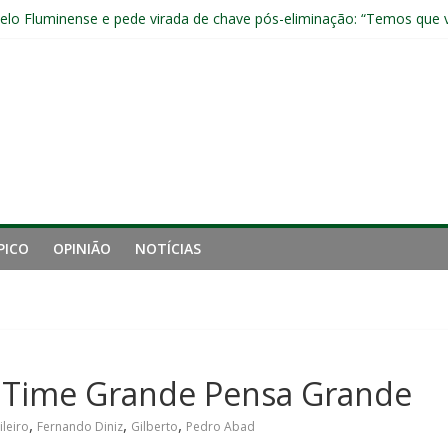
pelo Fluminense e pede virada de chave pós-eliminação: “Temos que v
no Brasileirão e fica no Fluminense
aproveita chance e vive grande fase no Fluminense
luminense contra o Botafogo e mira decisão: “Terça-feira é o mais i
 empata com o Botafogo no Nilton Santos
PICO
OPINIÃO
NOTÍCIAS
 Time Grande Pensa Grande
,
,
,
leiro
Fernando Diniz
Gilberto
Pedro Abad