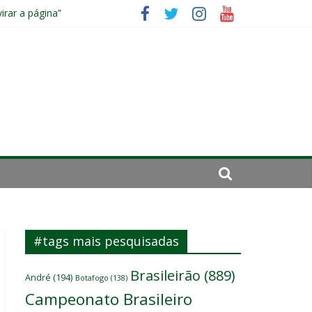
irar a página”
mportante”
#tags mais pesquisadas
Brasileirão
(889)
André
(194)
Botafogo
(138)
Campeonato Brasileiro