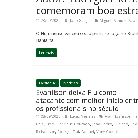
comemoram boa estrei
,
,
23/09/2020
João Gurgel
Miguel
Samuel
Sub-
O Fluminense venceu o seu primeiro jogo no Brasil
Bahia na
Ler mais
Destaque
Notícias
Evanilson deixa Flu como
atacante com melhor início ent
os profissionais no século
,
,
08/09/2020
Lucas Meireles
Alan
Evanilson
Fá
,
,
,
,
,
Bala
Fred
Henrique Dourado
João Pedro
Luciano
Ped
,
,
,
Richarlison
Rodrigo Tiuí
Samuel
Yony González