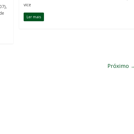
vice
07),
 de
Ler mais
Próximo 