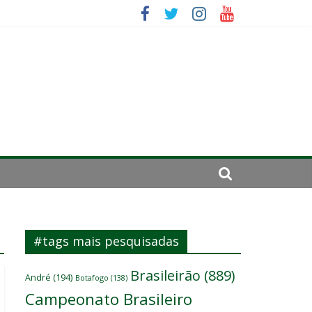
mportante”
irar a página”
#tags mais pesquisadas
Brasileirão
(889)
André
(194)
Botafogo
(138)
Campeonato Brasileiro