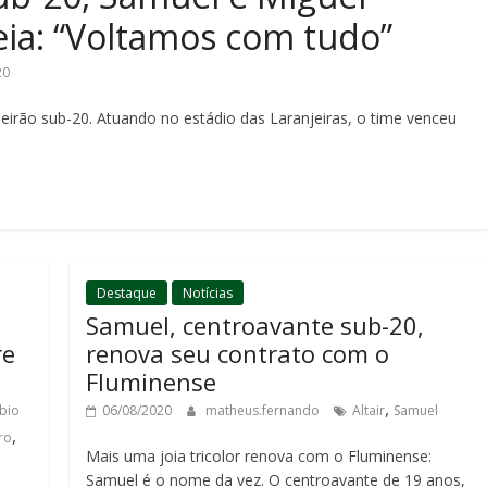
a: “Voltamos com tudo”
20
eirão sub-20. Atuando no estádio das Laranjeiras, o time venceu
Destaque
Notícias
Samuel, centroavante sub-20,
re
renova seu contrato com o
Fluminense
,
bio
06/08/2020
matheus.fernando
Altair
Samuel
,
ro
Mais uma joia tricolor renova com o Fluminense:
Samuel é o nome da vez. O centroavante de 19 anos,