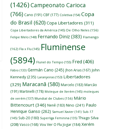
(1426)
Campeonato Carioca
(766)
Copa
Cano
(191)
CBF
(177)
Coletiva
(154)
do Brasil
(620)
Copa Libertadores
(311)
Copa Libertadores da América
(145)
De Olho Neles
(156)
Fernando Diniz
(383)
Felipe Melo
(148)
Flamengo
Fluminense
(162)
Fla x Flu
(145)
(5894)
Fred
(406)
Flunel do Tempo
(155)
Germán Cano
(245)
John
Jhon Arias
(167)
Fábio
(133)
Libertadores
Kennedy
(235)
Laranjeiras
(153)
Maracanã
(580)
(329)
Marcelo
(183)
Marcão
(191)
Martinelli
(178)
Moleque de Xerém
(145)
moleques
Mário
de xerém
(137)
Mundial de Clubes
(156)
Bittencourt
(346)
Paulo
Nino
(241)
Nenê
(183)
Henrique Ganso
(262)
Samuel Xavier
(141)
Sub-17
Thiago Silva
Sub-20
(180)
(145)
Superliga Feminina
(135)
Xerém
(208)
Vasco
(168)
Vou Ver O Flu Jogar
(184)