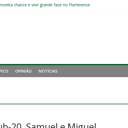
aproveita chance e vive grande fase no Fluminense
luminense contra o Botafogo e mira decisão: “Terça-feira é o mais i
 empata com o Botafogo no Nilton Santos
pelo Fluminense e pede virada de chave pós-eliminação: “Temos que v
no Brasileirão e fica no Fluminense
PICO
OPINIÃO
NOTÍCIAS
ub-20, Samuel e Miguel