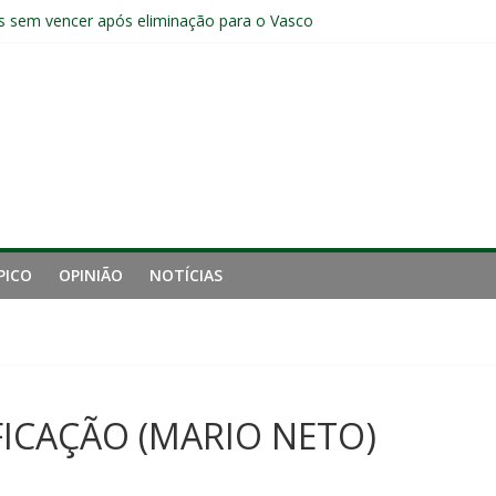
s sem vencer após eliminação para o Vasco
ia do Fluminense não debate saída de Zubeldía após eliminação
e mais derrotou o Fluminense de Zubeldía
a jejum do Fluminense para seis jogos, a pior sequência desde a cri
manutenção de Zubeldía e o risco de jogar o ano do Flu no lixo
PICO
OPINIÃO
NOTÍCIAS
FICAÇÃO (MARIO NETO)