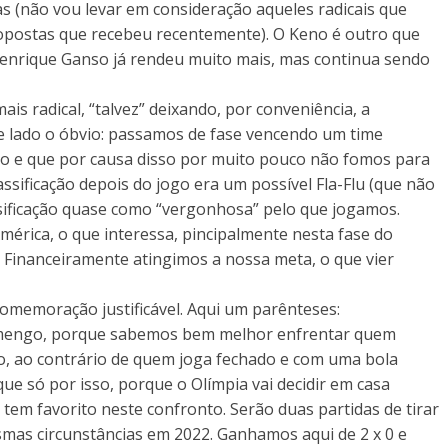
 (não vou levar em consideração aqueles radicais que
opostas que recebeu recentemente). O Keno é outro que
 Henrique Ganso já rendeu muito mais, mas continua sendo
is radical, “talvez” deixando, por conveniência, a
e lado o óbvio: passamos de fase vencendo um time
o e que por causa disso por muito pouco não fomos para
lassificação depois do jogo era um possível Fla-Flu (que não
assificação quase como “vergonhosa” pelo que jogamos.
rica, o que interessa, pincipalmente nesta fase do
. Financeiramente atingimos a nossa meta, o que vier
comemoração justificável. Aqui um parênteses:
lamengo, porque sabemos bem melhor enfrentar quem
po, ao contrário de quem joga fechado e com uma bola
ue só por isso, porque o Olímpia vai decidir em casa
o tem favorito neste confronto. Serão duas partidas de tirar
smas circunstâncias em 2022. Ganhamos aqui de 2 x 0 e