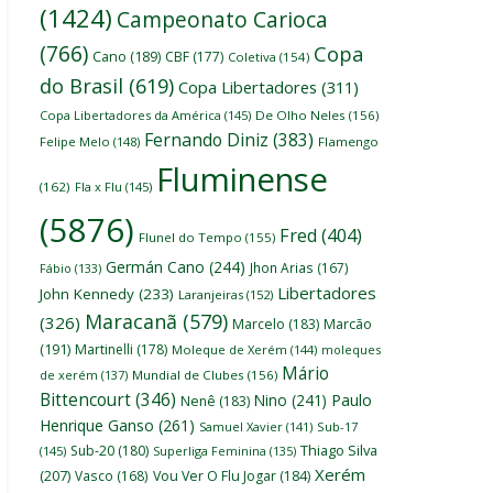
(1424)
Campeonato Carioca
(766)
Copa
Cano
(189)
CBF
(177)
Coletiva
(154)
do Brasil
(619)
Copa Libertadores
(311)
Copa Libertadores da América
(145)
De Olho Neles
(156)
Fernando Diniz
(383)
Felipe Melo
(148)
Flamengo
Fluminense
(162)
Fla x Flu
(145)
(5876)
Fred
(404)
Flunel do Tempo
(155)
Germán Cano
(244)
Jhon Arias
(167)
Fábio
(133)
Libertadores
John Kennedy
(233)
Laranjeiras
(152)
Maracanã
(579)
(326)
Marcelo
(183)
Marcão
(191)
Martinelli
(178)
Moleque de Xerém
(144)
moleques
Mário
de xerém
(137)
Mundial de Clubes
(156)
Bittencourt
(346)
Nino
(241)
Paulo
Nenê
(183)
Henrique Ganso
(261)
Samuel Xavier
(141)
Sub-17
Thiago Silva
Sub-20
(180)
(145)
Superliga Feminina
(135)
Xerém
(207)
Vasco
(168)
Vou Ver O Flu Jogar
(184)