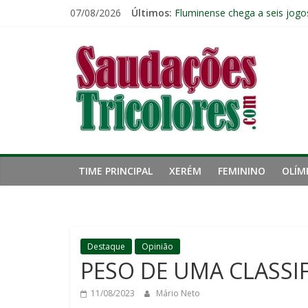
Pular
07/08/2026
Últimos:
Fluminense chega a seis jogo
para
Pressão aumenta, mas diretor
o
Saudações
Freguesia: Vasco é o time qu
conteúdo
Eliminação para o Vasco ampli
Reféns da própria inércia: A 
Tricolores
TIME PRINCIPAL
XERÉM
FEMININO
OLÍM
Destaque
Opinião
PESO DE UMA CLASSI
11/08/2023
Mário Neto