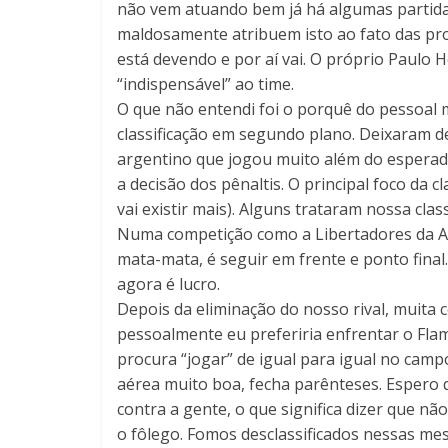
não vem atuando bem já há algumas partidas
maldosamente atribuem isto ao fato das pr
está devendo e por aí vai. O próprio Paulo
“indispensável” ao time.
O que não entendi foi o porquê do pessoal ma
classificação em segundo plano. Deixaram d
argentino que jogou muito além do esperad
a decisão dos pênaltis. O principal foco da c
vai existir mais). Alguns trataram nossa cl
Numa competição como a Libertadores da Amé
mata-mata, é seguir em frente e ponto final
agora é lucro.
Depois da eliminação do nosso rival, muita 
pessoalmente eu preferiria enfrentar o F
procura “jogar” de igual para igual no cam
aérea muito boa, fecha parênteses. Espero q
contra a gente, o que significa dizer que nã
o fôlego. Fomos desclassificados nessas me