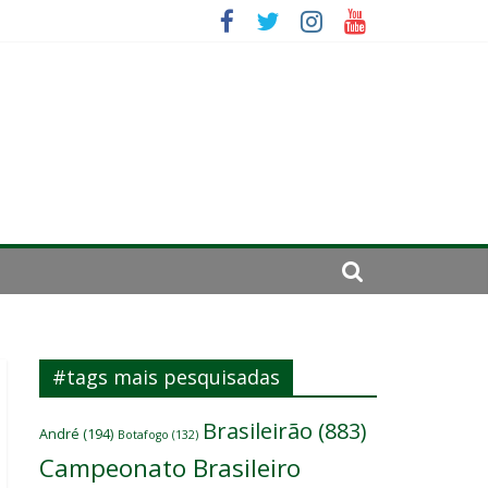
se de 2024
#tags mais pesquisadas
Brasileirão
(883)
André
(194)
Botafogo
(132)
Campeonato Brasileiro